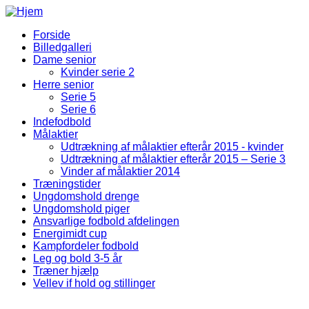
Gå til hovedindhold
Forside
Billedgalleri
Fodbold Menu
Dame senior
Kvinder serie 2
Herre senior
Serie 5
Serie 6
Indefodbold
Målaktier
Udtrækning af målaktier efterår 2015 - kvinder
Udtrækning af målaktier efterår 2015 – Serie 3
Vinder af målaktier 2014
Træningstider
Ungdomshold drenge
Ungdomshold piger
Ansvarlige fodbold afdelingen
Energimidt cup
Kampfordeler fodbold
Leg og bold 3-5 år
Træner hjælp
Vellev if hold og stillinger