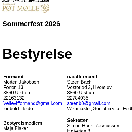
Sommerfest 2026
Bestyrelse
Formand
næstformand
Morten Jakobsen
Steen Bach
Forten 13
Vesterled 2, Hvorslev
8860
Ulstrup
8860
Ulstrup
22163132
22784035
Vellevifformand@gmail.com
steenb8@gmail.com
fodbold - to do
Webmaster, Socialmedia , Fodb
Sekretær
Bestyrelsmedlem
Simon Huus Rasmussen
Maja Fisker
Højvejen 3