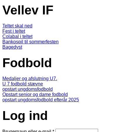
Vellev IF
Teltet skal ned
Fest i teltet
Colabal i teltet
Bankospil til sommerfesten
Bagedyst
Fodbold
Medaljer og afslutning U7.
U 7 fodbold stævne
opstart ungdomsfodbold
Opstart senior og dame fodbold
opstart ungdomsfodbold efterår 2025
Log ind
Brugernavn eller e-mail
*