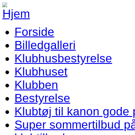
Gå til hovedindhold
Forside
Vellev IF Menu
Billedgalleri
Klubhusbestyrelse
Klubhuset
Klubben
Bestyrelse
Klubtøj til kanon gode 
Super sommertilbud p