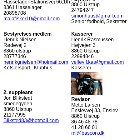
Hasselager Stationsvej 66,1th
8860
Ulstrup
8361
Hasselager
24794247
20898708
simonhuus@gmail.com
majafisker10@gmail.com
Senior fodbold, Sekretær
Bestyrelses medlem
Kasserer
Henrik Nielsen
Henrik Rasmussen
Rødevej 2
Højvejen 3
8860
ulstrup
8860
Ulstrup
28777346
22994846
henrikgnielsen@hotmail.com
vellevif.kas@gmail.com
Ketsjersport., Klubhus
Kasserer
2. suppleant
Jon Blikstedt
Revisor
smedegyden
Mette Larsen
8860
Ulstrup
Enslevvej 33, Enslev
21177995
8860
Ulstrup
Bliksted83@hotmail.com
86 46 48 78
41 28 66 01
ml@bascon.dk