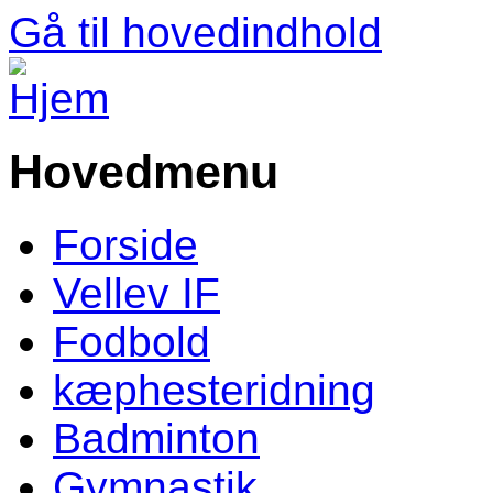
Gå til hovedindhold
Hovedmenu
Forside
Vellev IF
Fodbold
kæphesteridning
Badminton
Gymnastik