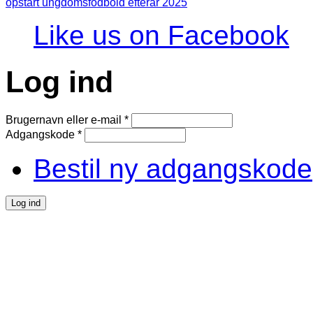
opstart ungdomsfodbold efterår 2025
Like us on Facebook
Log ind
Brugernavn eller e-mail
*
Adgangskode
*
Bestil ny adgangskode