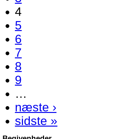
4
5
6
7
8
9
…
næste ›
sidste »
Begivenheder