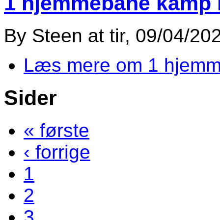
1 hjemmebane kamp i
By
Steen
at
tir, 09/04/20
Læs mere
om 1 hjemm
Sider
« første
‹ forrige
1
2
3