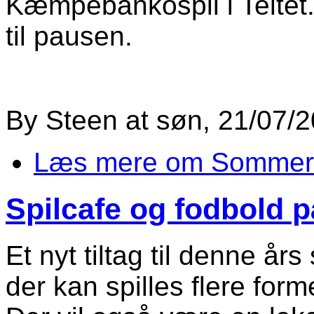
Kæmpebankospil i Teltet.
til pausen.
By
Steen
at
søn, 21/07/2
Læs mere
om Sommerfes
Spilcafe og fodbold på
Et nyt tiltag til denne år
der kan spilles flere form