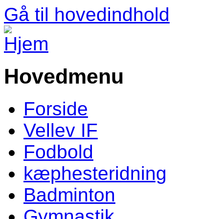
Gå til hovedindhold
Hovedmenu
Forside
Vellev IF
Fodbold
kæphesteridning
Badminton
Gymnastik