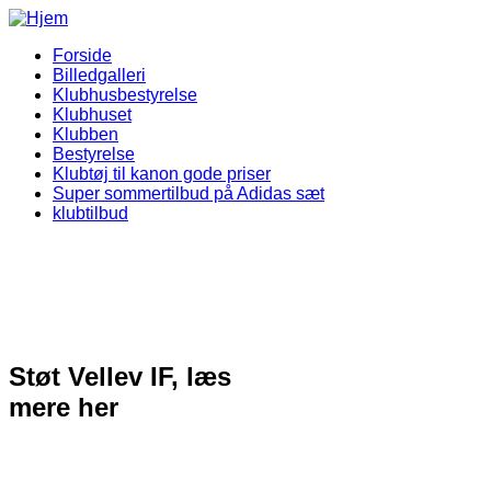
Gå til hovedindhold
Forside
Billedgalleri
Vellev IF Menu
Klubhusbestyrelse
Klubhuset
Klubben
Bestyrelse
Klubtøj til kanon gode priser
Super sommertilbud på Adidas sæt
klubtilbud
Støt Vellev IF, læs
mere her