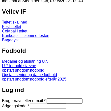
Indsendt af
Steen
den søn, 07/08/2022 - 09:40
Vellev IF
Teltet skal ned
Fest i teltet
Colabal i teltet
Bankospil til sommerfesten
Bagedyst
Fodbold
Medaljer og afslutning U7.
U 7 fodbold stævne
opstart ungdomsfodbold
Opstart senior og dame fodbold
opstart ungdomsfodbold efterår 2025
Log ind
Brugernavn eller e-mail
*
Adgangskode
*