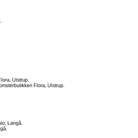
.
lora, Ulstrup.
omsterbutikken Flora, Ulstrup.
hio, Langå.
ngå.