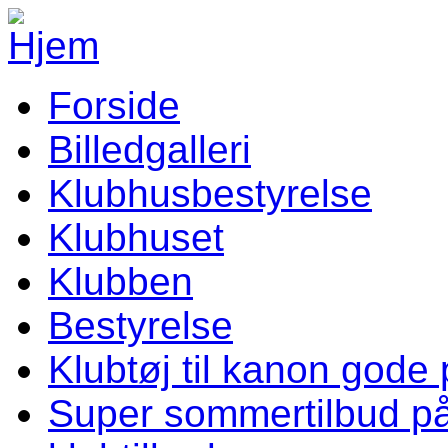
Gå til hovedindhold
Forside
Vellev IF Menu
Billedgalleri
Klubhusbestyrelse
Klubhuset
Klubben
Bestyrelse
Klubtøj til kanon gode 
Super sommertilbud p