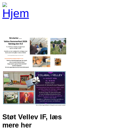
Gå til hovedindhold
Støt Vellev IF, læs
mere her