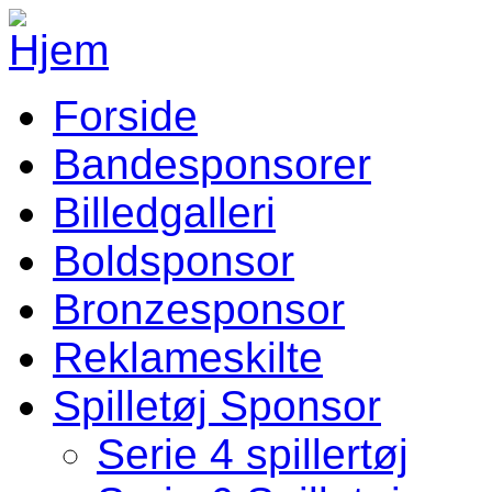
Gå til hovedindhold
Forside
Sponsorer Menu
Bandesponsorer
Billedgalleri
Boldsponsor
Bronzesponsor
Reklameskilte
Spilletøj Sponsor
Serie 4 spillertøj