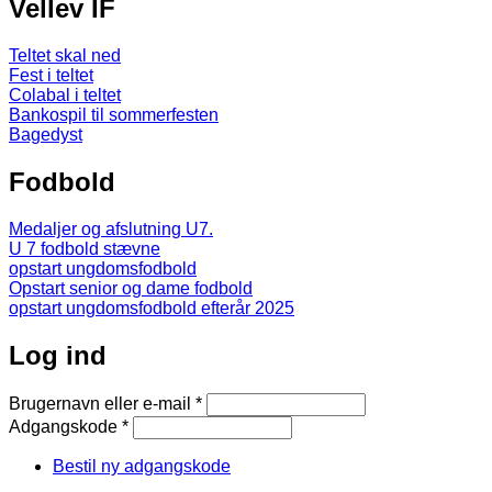
Vellev IF
Teltet skal ned
Fest i teltet
Colabal i teltet
Bankospil til sommerfesten
Bagedyst
Fodbold
Medaljer og afslutning U7.
U 7 fodbold stævne
opstart ungdomsfodbold
Opstart senior og dame fodbold
opstart ungdomsfodbold efterår 2025
Log ind
Brugernavn eller e-mail
*
Adgangskode
*
Bestil ny adgangskode