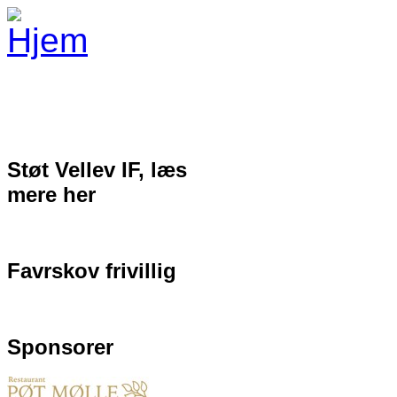
Gå til hovedindhold
Støt Vellev IF, læs
mere her
Favrskov frivillig
Sponsorer