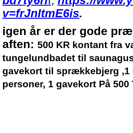
bd7ty6rl
I
,
https://www.
v=frJnItmE6is
.
igen år er der gode præ
aften:
500 KR kontant fra v
tungelundbadet til saunagus,
gavekort til sprækkebjerg ,1 
personer, 1 gavekort På 500 