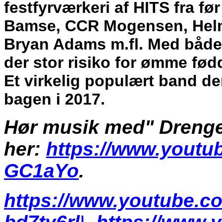
festfyrværkeri af HITS fra fø
Bamse, CCR Mogensen, Helm
Bryan Adams m.fl. Med både
der stor risiko for ømme fø
Et virkelig populært band d
bagen i 2017.
Hør musik med" Drenge
her:
https://www.yout
GC1aYo
.
https://www.youtube.c