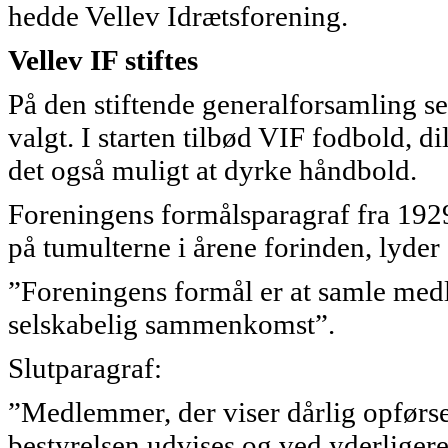
hedde Vellev Idrætsforening.
Vellev IF stiftes
På den stiftende generalforsamling s
valgt. I starten tilbød VIF fodbold, d
det også muligt at dyrke håndbold.
Foreningens formålsparagraf fra 1929
på tumulterne i årene forinden, lyder
”Foreningens formål er at samle med
selskabelig sammenkomst”.
Slutparagraf:
”Medlemmer, der viser dårlig opførs
bestyrelsen udvises og ved yderligere g