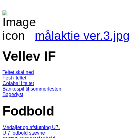
målaktie ver.3.jpg
Vellev IF
Teltet skal ned
Fest i teltet
Colabal i teltet
Bankospil til sommerfesten
Bagedyst
Fodbold
Medaljer og afslutning U7.
U 7 fodbold stævne