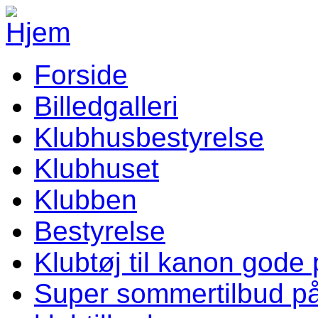
Gå til hovedindhold
Forside
Vellev IF Menu
Billedgalleri
Klubhusbestyrelse
Klubhuset
Klubben
Bestyrelse
Klubtøj til kanon gode 
Super sommertilbud p