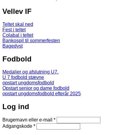
Vellev IF
Teltet skal ned
Fest i teltet
Colabal i teltet
Bankospil til sommerfesten
Bagedyst
Fodbold
Medaljer og afslutning U7.
U 7 fodbold stævne
opstart ungdomsfodbold
Opstart senior og dame fodbold
opstart ungdomsfodbold efterår 2025
Log ind
Brugernavn eller e-mail
*
Adgangskode
*