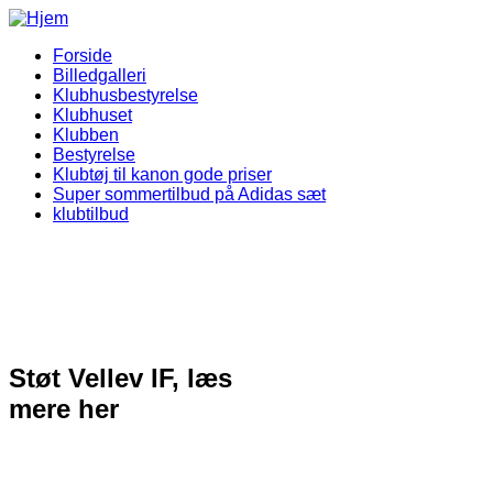
Gå til hovedindhold
Forside
Billedgalleri
Vellev IF Menu
Klubhusbestyrelse
Klubhuset
Klubben
Bestyrelse
Klubtøj til kanon gode priser
Super sommertilbud på Adidas sæt
klubtilbud
Støt Vellev IF, læs
mere her