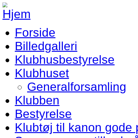
Gå til hovedindhold
Forside
Vellev IF Menu
Billedgalleri
Klubhusbestyrelse
Klubhuset
Generalforsamling
Klubben
Bestyrelse
Klubtøj til kanon gode 