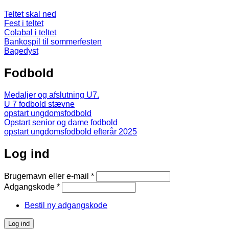
Teltet skal ned
Fest i teltet
Colabal i teltet
Bankospil til sommerfesten
Bagedyst
Fodbold
Medaljer og afslutning U7.
U 7 fodbold stævne
opstart ungdomsfodbold
Opstart senior og dame fodbold
opstart ungdomsfodbold efterår 2025
Log ind
Brugernavn eller e-mail
*
Adgangskode
*
Bestil ny adgangskode