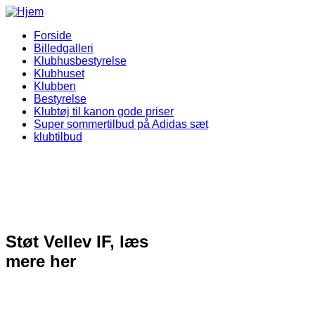
Gå til hovedindhold
Forside
Billedgalleri
Vellev IF Menu
Klubhusbestyrelse
Klubhuset
Klubben
Bestyrelse
Klubtøj til kanon gode priser
Super sommertilbud på Adidas sæt
klubtilbud
Støt Vellev IF, læs
mere her