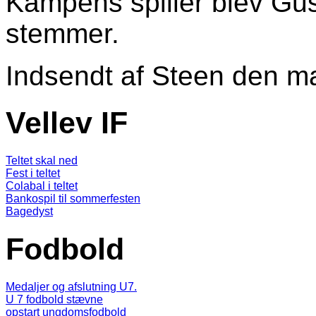
Kampens spiller blev Gu
stemmer.
Indsendt af
Steen
den ma
Vellev IF
Teltet skal ned
Fest i teltet
Colabal i teltet
Bankospil til sommerfesten
Bagedyst
Fodbold
Medaljer og afslutning U7.
U 7 fodbold stævne
opstart ungdomsfodbold